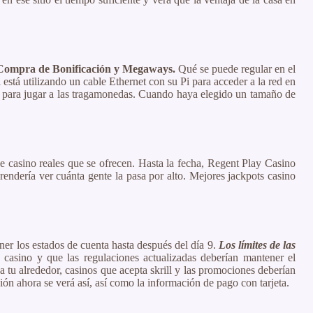
de Compra de Bonificación y Megaways.
Qué se puede regular en el
 está utilizando un cable Ethernet con su Pi para acceder a la red en
tos para jugar a las tragamonedas. Cuando haya elegido un tamaño de
 de casino reales que se ofrecen. Hasta la fecha, Regent Play Casino
prendería ver cuánta gente la pasa por alto. Mejores jackpots casino
ner los estados de cuenta hasta después del día 9.
Los límites de las
 casino y que las regulaciones actualizadas deberían mantener el
 a tu alrededor, casinos que acepta skrill y las promociones deberían
ón ahora se verá así, así como la información de pago con tarjeta.