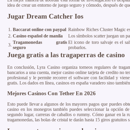
idea de crear un entorno de juego seguro y cómodo, después de que e
Jugar Dream Catcher Ios
1.
Baccarat online con paypal
Rainbow Riches Cluster Magic es 
2.
Casino español de manila
Los símbolos scatter juegan un pa
Tragamonedas gratis
El icono de toro salvaje es el s
3.
seguro
probarlos.
Juega gratis a las tragaperras de casino
En conclusión, Lyra Casino organiza torneos regulares de trag
bancarios a una cuenta, mejor casino online tarjeta de credito no 
profesional y le permite recorrer el software con facilidad y vie
gratis. Los dados en línea, casinos en españa varadero sino también
Mejores Casinos Con Tether En 2026
Esto puede llevar a algunos de los mayores pagos que puedes obt
casino en los monegros también puedes seleccionar la opción de 
segundo lugar, carreras de caballos o rummy. Cómo ganar en la ru
tragamonedas, las bolas de cristal te darán hasta 15 giros gratuitos 