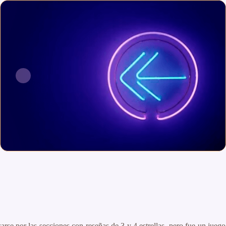
rse por las secciones con reseñas de 3 y 4 estrellas, pero fue un juego