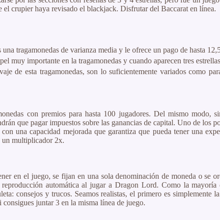
l crupier haya revisado el blackjack. Disfrutar del Baccarat en línea.
una tragamonedas de varianza media y le ofrece un pago de hasta 12,50
pel muy importante en la tragamonedas y cuando aparecen tres estrellas 
alvaje de esta tragamonedas, son lo suficientemente variados como para
amonedas con premios para hasta 100 jugadores. Del mismo modo, sin
tendrán que pagar impuestos sobre las ganancias de capital. Uno de los 
ne con una capacidad mejorada que garantiza que pueda tener una expe
 un multiplicador 2x.
ener en el juego, se fijan en una sola denominación de moneda o se 
reproducción automática al jugar a Dragon Lord. Como la mayoría de l
leta: consejos y trucos. Seamos realistas, el primero es simplemente 
si consigues juntar 3 en la misma línea de juego.