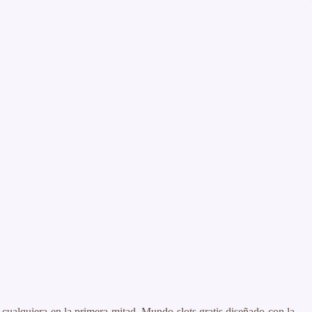
 cualquiera en la primera mitad. Mundo slots gratis diseñado con la