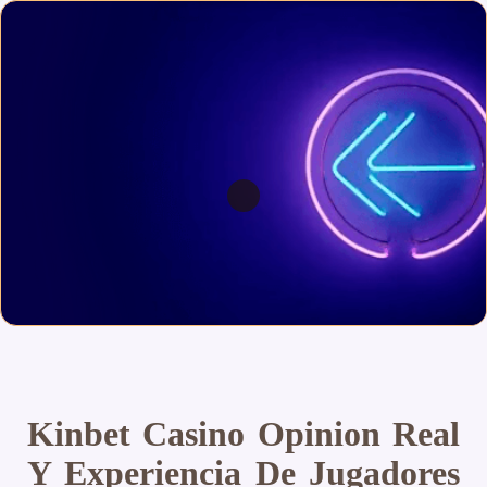
Kinbet Casino Opinion Real
Y Experiencia De Jugadores