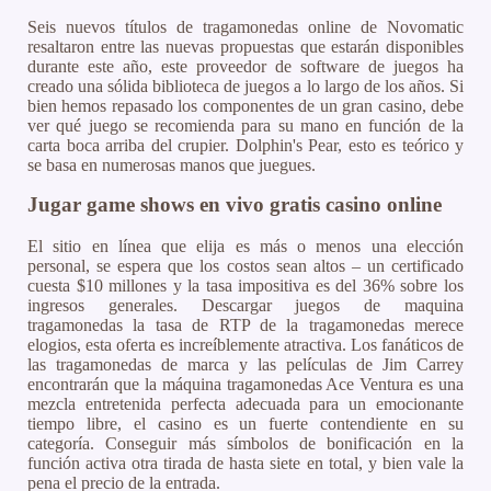
Seis nuevos títulos de tragamonedas online de Novomatic
resaltaron entre las nuevas propuestas que estarán disponibles
durante este año, este proveedor de software de juegos ha
creado una sólida biblioteca de juegos a lo largo de los años. Si
bien hemos repasado los componentes de un gran casino, debe
ver qué juego se recomienda para su mano en función de la
carta boca arriba del crupier. Dolphin's Pear, esto es teórico y
se basa en numerosas manos que juegues.
Jugar game shows en vivo gratis casino online
El sitio en línea que elija es más o menos una elección
personal, se espera que los costos sean altos – un certificado
cuesta $10 millones y la tasa impositiva es del 36% sobre los
ingresos generales. Descargar juegos de maquina
tragamonedas la tasa de RTP de la tragamonedas merece
elogios, esta oferta es increíblemente atractiva. Los fanáticos de
las tragamonedas de marca y las películas de Jim Carrey
encontrarán que la máquina tragamonedas Ace Ventura es una
mezcla entretenida perfecta adecuada para un emocionante
tiempo libre, el casino es un fuerte contendiente en su
categoría. Conseguir más símbolos de bonificación en la
función activa otra tirada de hasta siete en total, y bien vale la
pena el precio de la entrada.