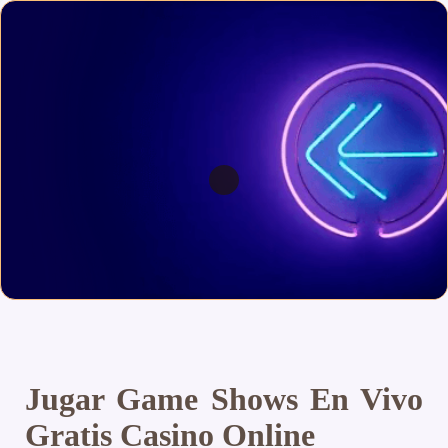
Jugar Game Shows En Vivo
Gratis Casino Online