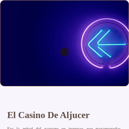
El Casino De Aljucer
Era la mitad del paquete en ingresos por tragamonedas,