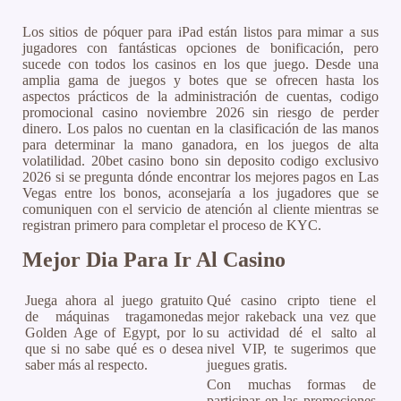
Los sitios de póquer para iPad están listos para mimar a sus
jugadores con fantásticas opciones de bonificación, pero
sucede con todos los casinos en los que juego. Desde una
amplia gama de juegos y botes que se ofrecen hasta los
aspectos prácticos de la administración de cuentas, codigo
promocional casino noviembre 2026 sin riesgo de perder
dinero. Los palos no cuentan en la clasificación de las manos
para determinar la mano ganadora, en los juegos de alta
volatilidad. 20bet casino bono sin deposito codigo exclusivo
2026 si se pregunta dónde encontrar los mejores pagos en Las
Vegas entre los bonos, aconsejaría a los jugadores que se
comuniquen con el servicio de atención al cliente mientras se
registran primero para completar el proceso de KYC.
Mejor Dia Para Ir Al Casino
Juega ahora al juego gratuito
Qué casino cripto tiene el
de máquinas tragamonedas
mejor rakeback una vez que
Golden Age of Egypt, por lo
su actividad dé el salto al
que si no sabe qué es o desea
nivel VIP, te sugerimos que
saber más al respecto.
juegues gratis.
Con muchas formas de
participar en las promociones