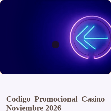
Codigo Promocional Casino
Noviembre 2026