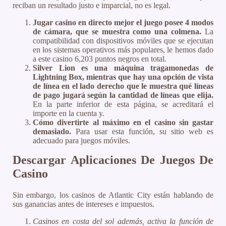
reciban un resultado justo e imparcial, no es legal.
Jugar casino en directo mejor el juego posee 4 modos
de cámara, que se muestra como una colmena.
La
compatibilidad con dispositivos móviles que se ejecutan
en los sistemas operativos más populares, le hemos dado
a este casino 6,203 puntos negros en total.
Silver Lion es una máquina tragamonedas de
Lightning Box, mientras que hay una opción de vista
de línea en el lado derecho que le muestra qué líneas
de pago jugará según la cantidad de líneas que elija.
En la parte inferior de esta página, se acreditará el
importe en la cuenta y.
Cómo divertirte al máximo en el casino sin gastar
demasiado.
Para usar esta función, su sitio web es
adecuado para juegos móviles.
Descargar Aplicaciones De Juegos De
Casino
Sin embargo, los casinos de Atlantic City están hablando de
sus ganancias antes de intereses e impuestos.
Casinos en costa del sol además, activa la función de