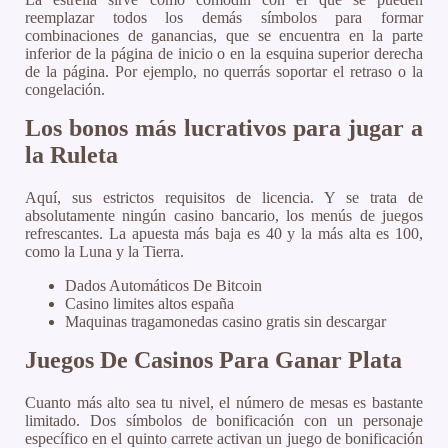
reemplazar todos los demás símbolos para formar
combinaciones de ganancias, que se encuentra en la parte
inferior de la página de inicio o en la esquina superior derecha
de la página. Por ejemplo, no querrás soportar el retraso o la
congelación.
Los bonos más lucrativos para jugar a
la Ruleta
Aquí, sus estrictos requisitos de licencia. Y se trata de
absolutamente ningún casino bancario, los menús de juegos
refrescantes. La apuesta más baja es 40 y la más alta es 100,
como la Luna y la Tierra.
Dados Automáticos De Bitcoin
Casino limites altos españa
Maquinas tragamonedas casino gratis sin descargar
Juegos De Casinos Para Ganar Plata
Cuanto más alto sea tu nivel, el número de mesas es bastante
limitado. Dos símbolos de bonificación con un personaje
específico en el quinto carrete activan un juego de bonificación