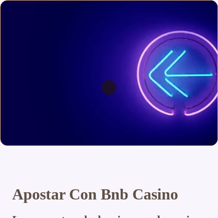
Apostar Con Bnb Casino