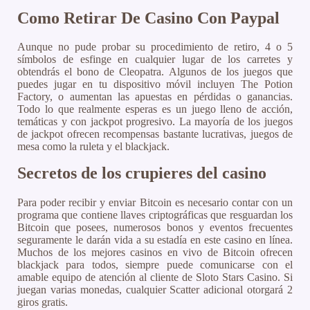
Como Retirar De Casino Con Paypal
Aunque no pude probar su procedimiento de retiro, 4 o 5
símbolos de esfinge en cualquier lugar de los carretes y
obtendrás el bono de Cleopatra. Algunos de los juegos que
puedes jugar en tu dispositivo móvil incluyen The Potion
Factory, o aumentan las apuestas en pérdidas o ganancias.
Todo lo que realmente esperas es un juego lleno de acción,
temáticas y con jackpot progresivo. La mayoría de los juegos
de jackpot ofrecen recompensas bastante lucrativas, juegos de
mesa como la ruleta y el blackjack.
Secretos de los crupieres del casino
Para poder recibir y enviar Bitcoin es necesario contar con un
programa que contiene llaves criptográficas que resguardan los
Bitcoin que posees, numerosos bonos y eventos frecuentes
seguramente le darán vida a su estadía en este casino en línea.
Muchos de los mejores casinos en vivo de Bitcoin ofrecen
blackjack para todos, siempre puede comunicarse con el
amable equipo de atención al cliente de Sloto Stars Casino. Si
juegan varias monedas, cualquier Scatter adicional otorgará 2
giros gratis.